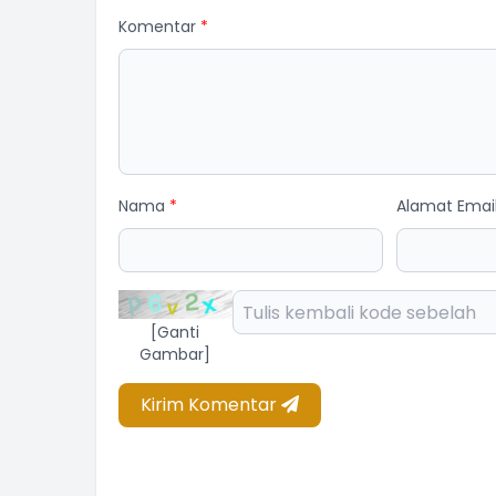
Komentar
*
Nama
*
Alamat Emai
[Ganti
Gambar]
Kirim Komentar