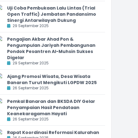
Uji Coba Pembukaan Lalu Lintas (Trial
Open Traffic) Jembatan Pandansimo
Sinergi Antarwilayah Dukung
29 September 2025
Pengajian Akbar Ahad Pon &
Pengumpulan Jariyah Pembangunan
Pondok Pesantren Al-Muhsin Sukses
Digelar
29 September 2025
Ajang Promosi Wisata, Desa Wisata
Banaran Turut Mengikuti LGPDW 2025
26 September 2025
Pemkal Banaran dan BKSDA DIY Gelar
Penyampaian Hasil Pendataan
Keanekaragaman Hayati
26 September 2025
Rapat Koordinasi Reformasi Kalurahan
26 September 2025