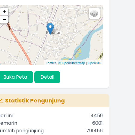
+
−
Leaflet
|
© OpenStreetMap
|
OpenSID
Buka Peta
Detail
Statistik Pengunjung
ari ini
4459
Kemarin
6001
Jumlah pengunjung
791456