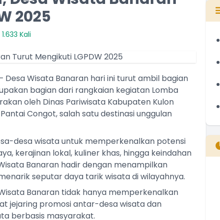
DW 2025
1.633 Kali
 Desa Wisata Banaran hari ini turut ambil bagian
upakan bagian dari rangkaian kegiatan Lomba
rakan oleh Dinas Pariwisata Kabupaten Kulon
 Pantai Congot, salah satu destinasi unggulan
 desa-desa wisata untuk memperkenalkan potensi
a, kerajinan lokal, kuliner khas, hingga keindahan
sa Wisata Banaran hadir dengan menampilkan
enarik seputar daya tarik wisata di wilayahnya.
B
esa Wisata Banaran tidak hanya memperkenalkan
T
uat jejaring promosi antar-desa wisata dan
T
ata berbasis masyarakat.