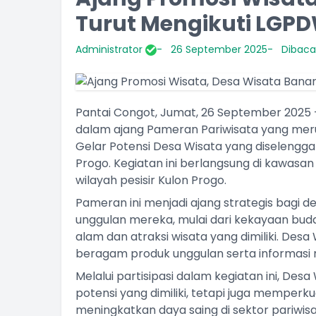
Turut Mengikuti LGP
Administrator
26 September 2025
Dibaca 
Pantai Congot, Jumat, 26 September 2025 –
dalam ajang Pameran Pariwisata yang mer
Gelar Potensi Desa Wisata yang diselengga
Progo. Kegiatan ini berlangsung di kawasan
wilayah pesisir Kulon Progo.
Pameran ini menjadi ajang strategis bagi
unggulan mereka, mulai dari kekayaan buday
alam dan atraksi wisata yang dimiliki. De
beragam produk unggulan serta informasi m
Melalui partisipasi dalam kegiatan ini, D
potensi yang dimiliki, tetapi juga memperk
meningkatkan daya saing di sektor pariwis