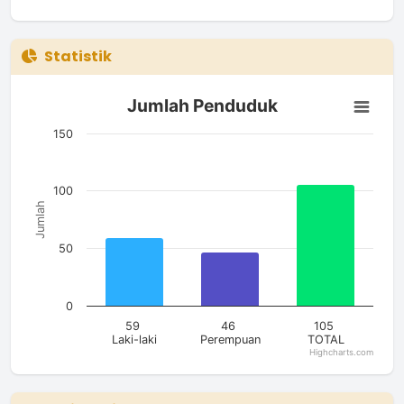
Statistik
Jumlah Penduduk
Jumlah Penduduk
Bar chart with 3 bars.
The chart has 1 X axis displaying categories.
150
The chart has 1 Y axis displaying Jumlah. Data ranges from 4
100
Jumlah
50
0
59
46
105
Laki-laki
Perempuan
TOTAL
Highcharts.com
End of interactive chart.