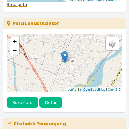
Buka peta
Peta Lokasi Kantor
+
−
Leaflet
|
© OpenStreetMap
|
OpenSID
Buka Peta
Detail
Statistik Pengunjung