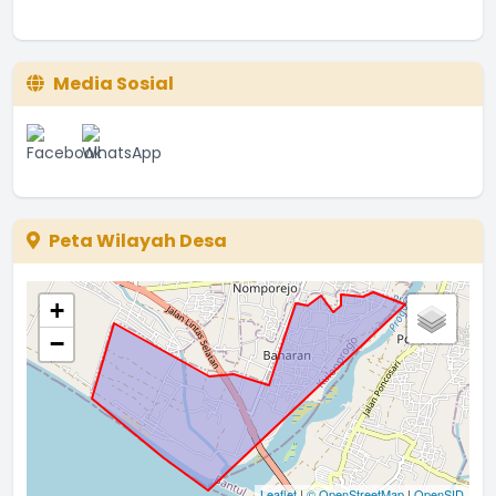
Media Sosial
Peta Wilayah Desa
+
−
Leaflet
|
© OpenStreetMap
|
OpenSID