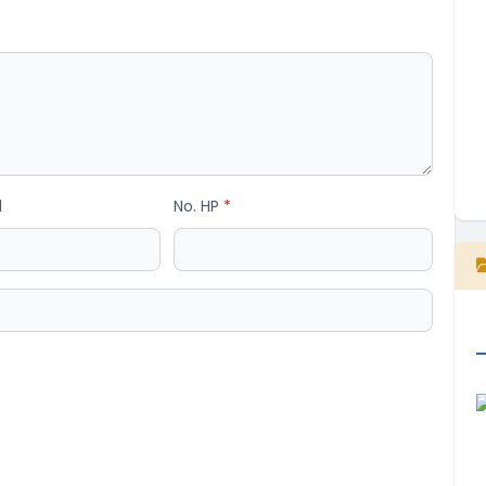
l
No. HP
*
E