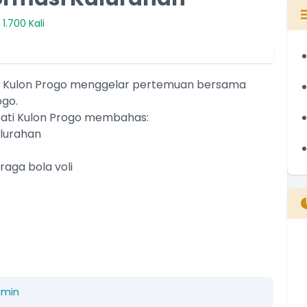
1.700 Kali
b Kulon Progo menggelar pertemuan bersama
ogo.
upati Kulon Progo membahas:
alurahan
raga bola voli
B
T
T
dmin