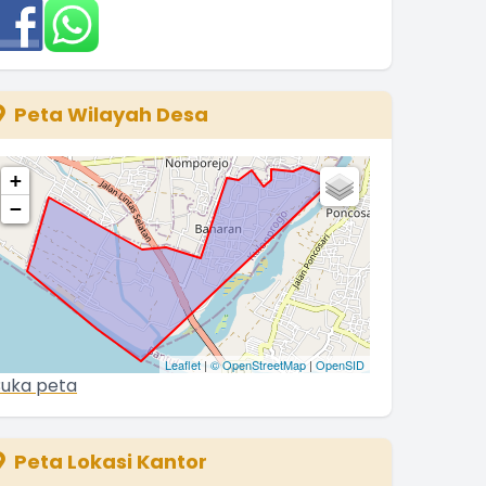
Peta Wilayah Desa
+
−
Leaflet
|
© OpenStreetMap
|
OpenSID
uka peta
Peta Lokasi Kantor