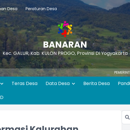
nan Desa
Peraturan Desa
BANARAN
Kec. GALUR, Kab. KULON PROGO, Provinsi DI Yogyakarta
PEMERINTAH KALURA
Teras Desa
Data Desa
Berita Desa
Pand
ID
ormasi Kalurahan