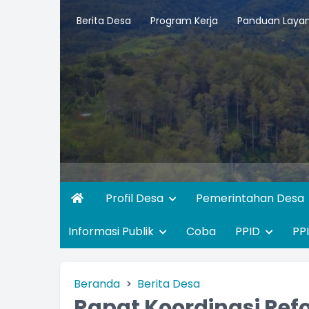
Berita Desa
Program Kerja
Panduan Laya
Profil Desa
Pemerintahan Desa
Informasi Publik
Coba
PPID
PP
Beranda
Berita Desa
Rapat Koordinasi Ref