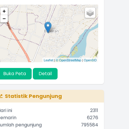
+
−
Leaflet
|
© OpenStreetMap
|
OpenSID
Buka Peta
Detail
Statistik Pengunjung
ari ini
2311
Kemarin
6276
Jumlah pengunjung
795584