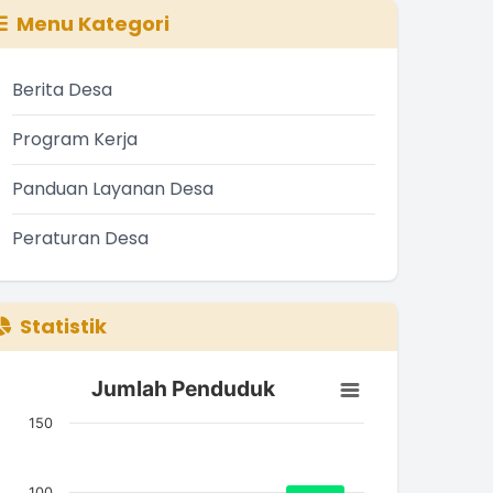
Menu Kategori
Berita Desa
Program Kerja
Panduan Layanan Desa
Peraturan Desa
Statistik
Jumlah Penduduk
Jumlah Penduduk
ar chart with 3 bars.
150
he chart has 1 X axis displaying categories.
he chart has 1 Y axis displaying Jumlah. Data ranges from
100