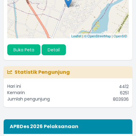
Leaflet
|
© OpenStreetMap
|
OpenSID
Buka Peta
Detail
Statistik Pengunjung
Hari ini
4412
Kemarin
6251
Jumlah pengunjung
803936
APBDes 2026 Pelaksanaan