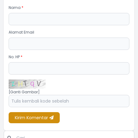
Nama
*
Alamat Email
No. HP
*
[Ganti Gambar]
Kirim Komentar