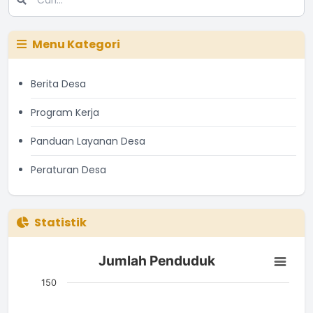
Menu Kategori
Berita Desa
Program Kerja
Panduan Layanan Desa
Peraturan Desa
Statistik
Jumlah Penduduk
Jumlah Penduduk
Bar chart with 3 bars.
The chart has 1 X axis displaying categories.
150
The chart has 1 Y axis displaying Jumlah. Data ranges from 4