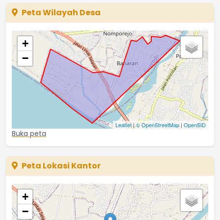
Peta Wilayah Desa
+
−
Leaflet
|
© OpenStreetMap
|
OpenSID
Buka peta
Peta Lokasi Kantor
+
−