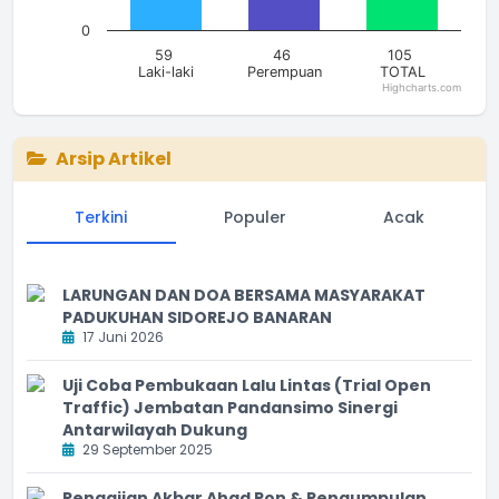
0
59
46
105
Laki-laki
Perempuan
TOTAL
Highcharts.com
End of interactive chart.
Arsip Artikel
Terkini
Populer
Acak
LARUNGAN DAN DOA BERSAMA MASYARAKAT
PADUKUHAN SIDOREJO BANARAN
17 Juni 2026
Uji Coba Pembukaan Lalu Lintas (Trial Open
Traffic) Jembatan Pandansimo Sinergi
Antarwilayah Dukung
29 September 2025
Pengajian Akbar Ahad Pon & Pengumpulan