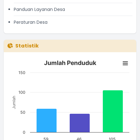
Panduan Layanan Desa
Peraturan Desa
Statistik
Jumlah Penduduk
Jumlah Penduduk
Bar chart with 3 bars.
The chart has 1 X axis displaying categories.
150
The chart has 1 Y axis displaying Jumlah. Data ranges from 4
100
Jumlah
50
0
59
46
105