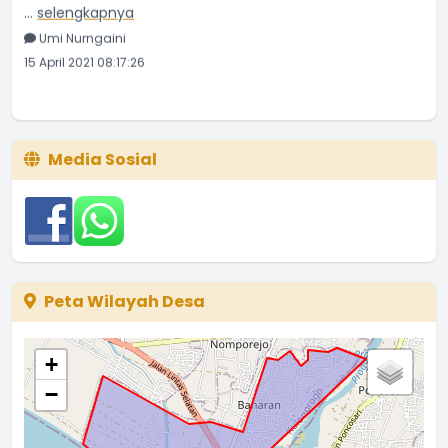
...
selengkapnya
Umi Nurngaini
15 April 2021 08:17:26
Media Sosial
Peta Wilayah Desa
+
−