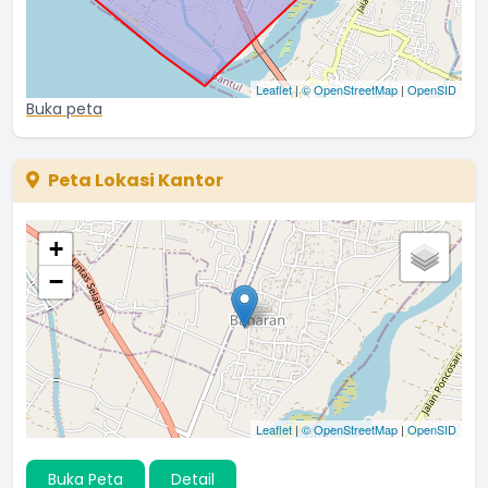
Leaflet
|
© OpenStreetMap
|
OpenSID
Buka peta
Peta Lokasi Kantor
+
−
Leaflet
|
© OpenStreetMap
|
OpenSID
Buka Peta
Detail