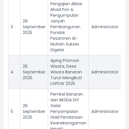
Pengajian Akbar
Ahad Pon &
Pengumpulan
29
Jariyah
3
September
Pembangunan
Administrator
17
2025
Pondok
Pesantren Al-
Muhsin Sukses
Digelar
Ajang Promosi
26
Wisata, Desa
4
September
Wisata Banaran
Administrator
16
2025
Turut Mengikuti
LGPDW 2025
Pemkal Banaran
dan BKSDA DIY
26
Gelar
5
September
Penyampaian
Administrator
16
2025
Hasil Pendataan
Keanekaragaman
Hayati