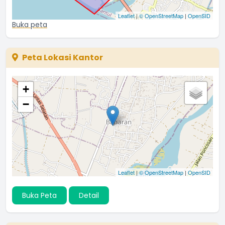
Leaflet
|
© OpenStreetMap
|
OpenSID
Buka peta
Peta Lokasi Kantor
+
−
Leaflet
|
© OpenStreetMap
|
OpenSID
Buka Peta
Detail