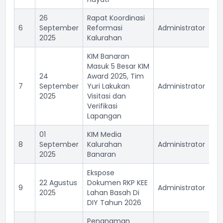
26
Rapat Koordinasi
6
September
Reformasi
Administrator
17
2025
Kalurahan
KIM Banaran
Masuk 5 Besar KIM
24
Award 2025, Tim
7
September
Yuri Lakukan
Administrator
16
2025
Visitasi dan
Verifikasi
Lapangan
01
KIM Media
8
September
Kalurahan
Administrator
16
2025
Banaran
Ekspose
22 Agustus
Dokumen RKP KEE
9
Administrator
16
2025
Lahan Basah Di
DIY Tahun 2026
Penanaman