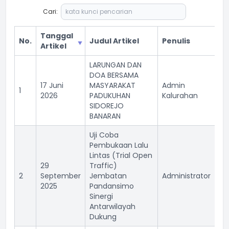
Cari:
Tanggal
No.
Judul Artikel
Penulis
Di
Artikel
LARUNGAN DAN
DOA BERSAMA
17 Juni
MASYARAKAT
Admin
1
54
2026
PADUKUHAN
Kalurahan
SIDOREJO
BANARAN
Uji Coba
Pembukaan Lalu
Lintas (Trial Open
29
Traffic)
2
September
Jembatan
Administrator
17
2025
Pandansimo
Sinergi
Antarwilayah
Dukung