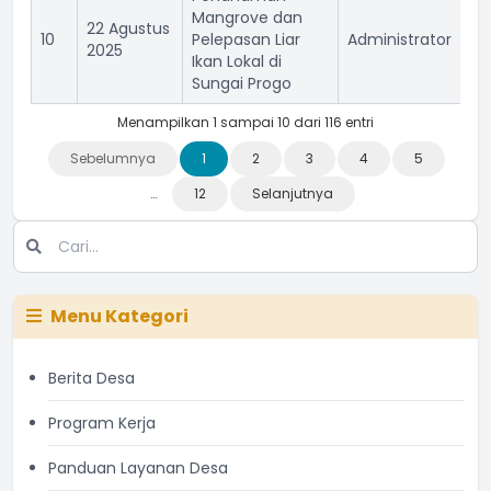
Mangrove dan
22 Agustus
10
Pelepasan Liar
Administrator
15
2025
Ikan Lokal di
Sungai Progo
Menampilkan 1 sampai 10 dari 116 entri
Sebelumnya
1
2
3
4
5
…
12
Selanjutnya
Menu Kategori
Berita Desa
Program Kerja
Panduan Layanan Desa