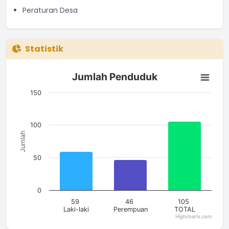
Peraturan Desa
Statistik
Jumlah Penduduk
Jumlah Penduduk
Bar chart with 3 bars.
The chart has 1 X axis displaying categories.
150
The chart has 1 Y axis displaying Jumlah. Data ranges from 4
100
Jumlah
50
0
59
46
105
Laki-laki
Perempuan
TOTAL
Highcharts.com
End of interactive chart.