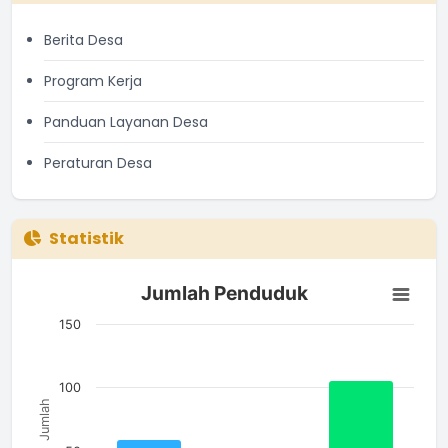
Berita Desa
Program Kerja
Panduan Layanan Desa
Peraturan Desa
Statistik
Jumlah Penduduk
Jumlah Penduduk
Bar chart with 3 bars.
The chart has 1 X axis displaying categories.
150
The chart has 1 Y axis displaying Jumlah. Data ranges from 4
100
Jumlah