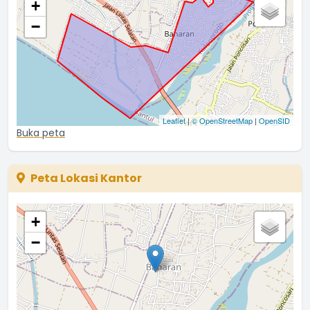
+
−
Leaflet
|
© OpenStreetMap
|
OpenSID
Buka peta
Peta Lokasi Kantor
+
−