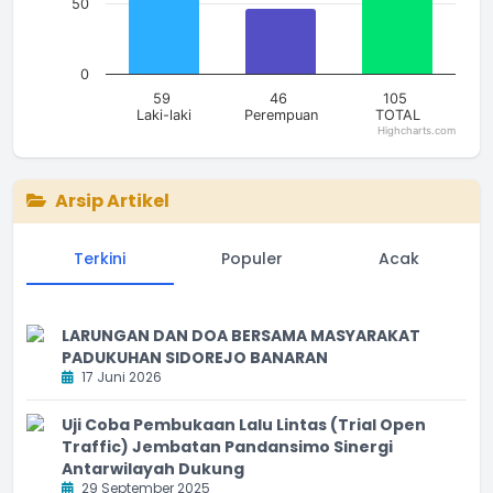
50
0
59
46
105
Laki-laki
Perempuan
TOTAL
Highcharts.com
End of interactive chart.
Arsip Artikel
Terkini
Populer
Acak
LARUNGAN DAN DOA BERSAMA MASYARAKAT
PADUKUHAN SIDOREJO BANARAN
17 Juni 2026
Uji Coba Pembukaan Lalu Lintas (Trial Open
Traffic) Jembatan Pandansimo Sinergi
Antarwilayah Dukung
29 September 2025