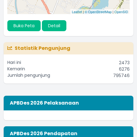
Leaflet
|
© OpenStreetMap
|
OpenSID
Buka Peta
Detail
Statistik Pengunjung
Hari ini
2473
Kemarin
6276
Jumlah pengunjung
795746
APBDes 2026 Pelaksanaan
APBDes 2026 Pendapatan