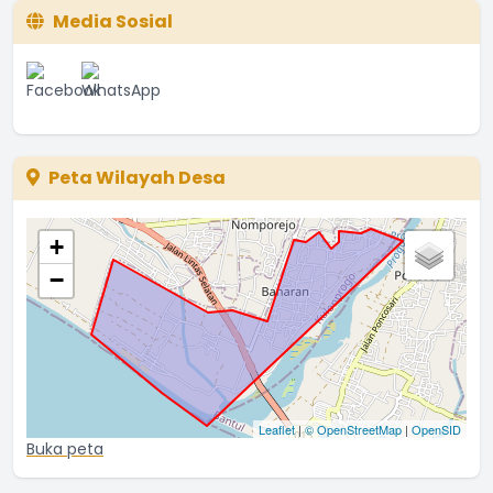
Media Sosial
Peta Wilayah Desa
+
−
Leaflet
|
© OpenStreetMap
|
OpenSID
Buka peta