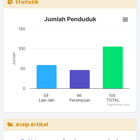
Statistik
Jumlah Penduduk
Jumlah Penduduk
Bar chart with 3 bars.
The chart has 1 X axis displaying categories.
150
The chart has 1 Y axis displaying Jumlah. Data ranges from 4
100
Jumlah
50
0
59
46
105
Laki-laki
Perempuan
TOTAL
Highcharts.com
End of interactive chart.
Arsip Artikel