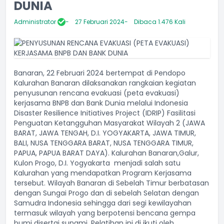
DUNIA
Administrator
27 Februari 2024
Dibaca 1.476 Kali
Banaran, 22 Februari 2024 bertempat di Pendopo
Kalurahan Banaran dilaksanakan rangkaian kegiatan
penyusunan rencana evakuasi (peta evakuasi)
kerjasama BNPB dan Bank Dunia melalui Indonesia
Disaster Resilience Initiatives Project (IDRIP) Fasilitasi
Penguatan Ketangguhan Masyarakat Wilayah 2 (JAWA
BARAT, JAWA TENGAH, D.I. YOGYAKARTA, JAWA TIMUR,
BALI, NUSA TENGGARA BARAT, NUSA TENGGARA TIMUR,
PAPUA, PAPUA BARAT DAYA). Kalurahan Banaran,Galur,
Kulon Progo, D.I. Yogyakarta menjadi salah satu
Kalurahan yang mendapatkan Program Kerjasama
tersebut. Wilayah Banaran di Sebelah Timur berbatasan
dengan Sungai Progo dan di sebelah Selatan dengan
Samudra Indonesia sehingga dari segi kewilayahan
termasuk wilayah yang berpotensi bencana gempa
bumi disertai sunami. Pelatihan ini di ikuti oleh