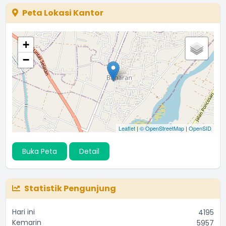
Peta Lokasi Kantor
+
−
Leaflet
|
© OpenStreetMap
|
OpenSID
Buka Peta
Detail
Statistik Pengunjung
Hari ini
4195
Kemarin
5957