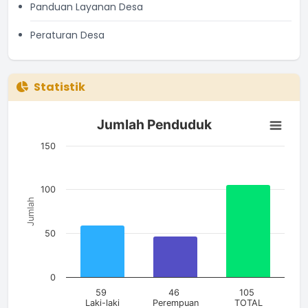
Panduan Layanan Desa
Peraturan Desa
Statistik
Jumlah Penduduk
Jumlah Penduduk
Bar chart with 3 bars.
The chart has 1 X axis displaying categories.
150
The chart has 1 Y axis displaying Jumlah. Data ranges from 4
100
Jumlah
50
0
59
46
105
Laki-laki
Perempuan
TOTAL