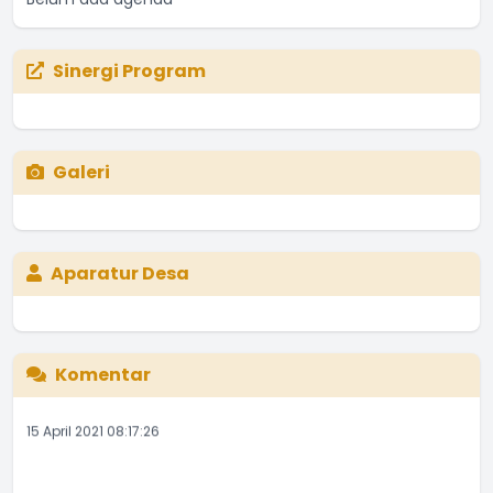
Sinergi Program
Galeri
Aparatur Desa
website ini sangat baik. dalam pengembangannya
memudahkan
...
selengkapnya
Komentar
Umi Nurngaini
15 April 2021 08:17:26