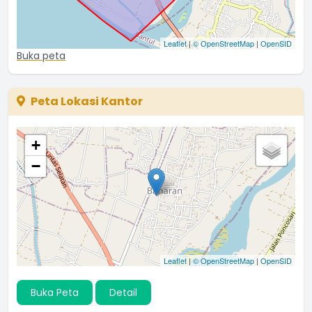
Leaflet
|
© OpenStreetMap
|
OpenSID
Buka peta
Peta Lokasi Kantor
+
−
Leaflet
|
© OpenStreetMap
|
OpenSID
Buka Peta
Detail