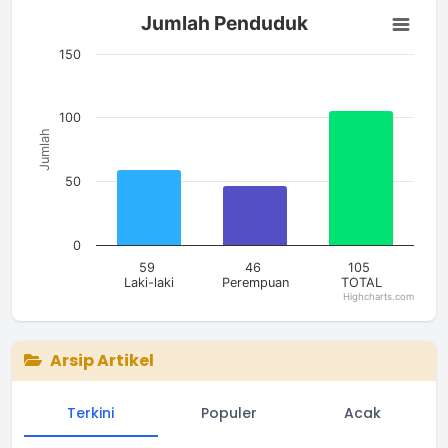
Jumlah Penduduk
Jumlah Penduduk
Bar chart with 3 bars.
The chart has 1 X axis displaying categories.
150
The chart has 1 Y axis displaying Jumlah. Data ranges from 4
100
Jumlah
50
0
59
46
105
Laki-laki
Perempuan
TOTAL
Highcharts.com
End of interactive chart.
Arsip Artikel
Terkini
Populer
Acak