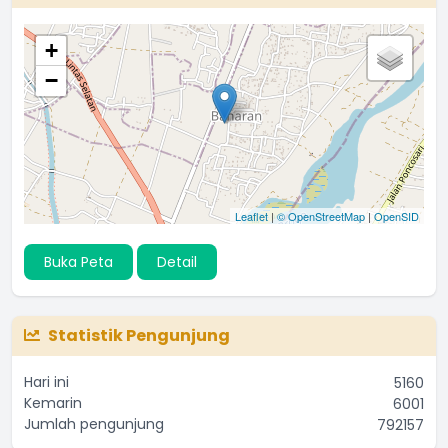
+
−
Leaflet
|
© OpenStreetMap
|
OpenSID
Buka Peta
Detail
Statistik Pengunjung
Hari ini
5160
Kemarin
6001
Jumlah pengunjung
792157