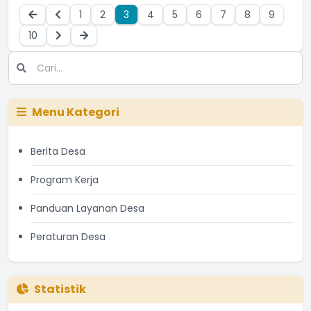
1
2
3
4
5
6
7
8
9
10
Menu Kategori
Berita Desa
Program Kerja
Panduan Layanan Desa
Peraturan Desa
Statistik