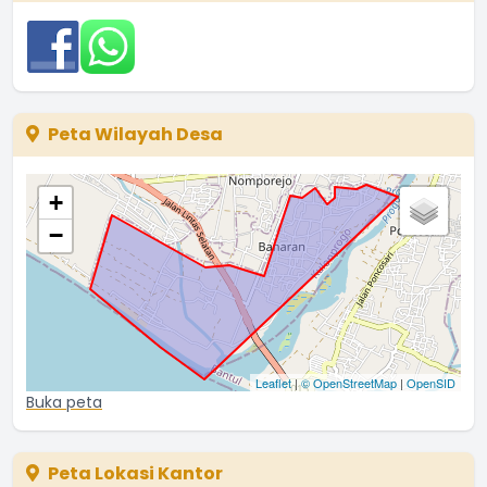
Peta Wilayah Desa
+
−
Leaflet
|
© OpenStreetMap
|
OpenSID
Buka peta
Peta Lokasi Kantor